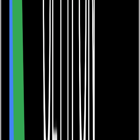
WhatsApp Auto Sender
Reminder pengiriman nota, status pengerjaan, e-payment
otomatis
Ambil Tanpa Pelunasan
Bayar tagihan saat ini pada transaksi berikutnya atas
persetujuan owner
Faktur Tagihan Massal