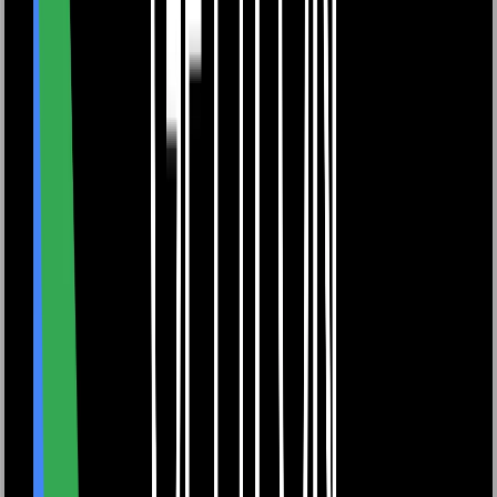
Manajemen SDM Lebih Efisien
Konsumen, kurir, operasional, kasir terkoneksi dan
termanage dengan baik.
Mengamankan Bisnis Anda
Mengontrol mesin dan membatasi penggunaan mesin dengan
aplikasi melalui sistem IOT
Bisnis Lebih Optimal Dengan
Fitur Unggulan
Smartlink