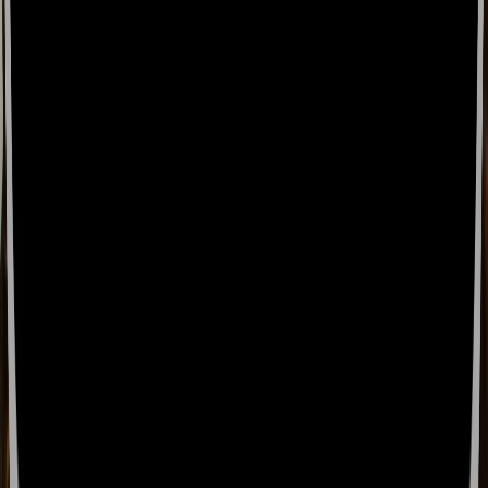
Rp. 1/Koin
Pembayaran aplikasi Smartlink menggunakan deposit yang
disebut Koin.
Biaya Deposit
Rp. 1/Koin
Pembayaran aplikasi Smartlink menggunakan deposit yang
disebut Koin.
Biaya Transaksi