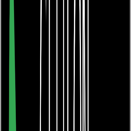
Mengamankan Bisnis Anda
Mengontrol mesin dan membatasi penggunaan mesin dengan
aplikasi melalui sistem IOT
Previous slide
Next slide
Laporan Keuangan
Cepat dan mudah untuk mendapatkan seluruh laporan
keuangan yang diinginkan.