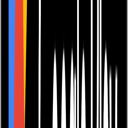
Level Akses
Atur level akses untuk SPV atau koordinator dalam
menggunakan aplikasi
Manajemen Inventori
Pantau dan atur ketersediaan stok barang agar outlet lebih
produktif