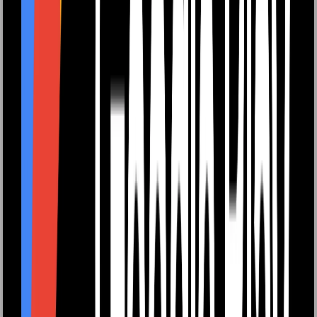
Manajemen Inventori
Pantau dan atur ketersediaan stok barang agar outlet lebih
produktif
Manajemen Promo
Atur diskon pada outlet. Kalkulasi pembayaran otomatis
sesuai diskon