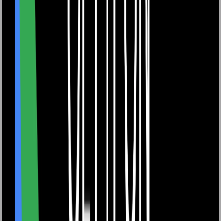
WhatsApp Auto Sender
Reminder pengiriman nota, status pengerjaan, e-payment
otomatis
Ambil Tanpa Pelunasan
Bayar tagihan saat ini pada transaksi berikutnya atas
persetujuan owner
Faktur Tagihan Massal