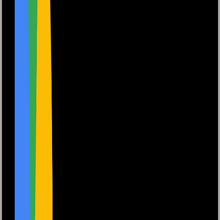
WhatsApp Auto Sender
Reminder pengiriman nota, status pengerjaan, e-payment
otomatis
WhatsApp Auto Sender
Reminder pengiriman nota, status pengerjaan, e-payment
otomatis
Ambil Tanpa Pelunasan