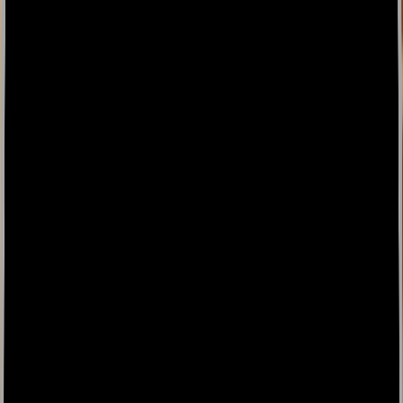
Manajemen Multi Outlet
Mengelola seluruh outlet laundry cukup dengan 1 aplikasi.
Menjadikan operasional laundry efisien dan profesional.