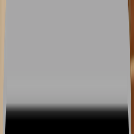
Beranda
Fitur
Biaya
Artikel
Coba Gratis
Revolusi
Bisnis Laundry
Melalui Ekosistem Digital
Cara cerdas mengelola usaha laundry dengan model bisnis
baru masa depan.
Coba Gratis
Ajukan Demo
Seluruh Manajemen
Terintegrasi
Dalam Genggaman
Aplikasi laundry Smartlink membuat manajemen outlet jadi
mudah, mengembangkan bisnis jadi gampang.