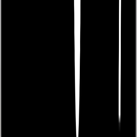
Previous slide